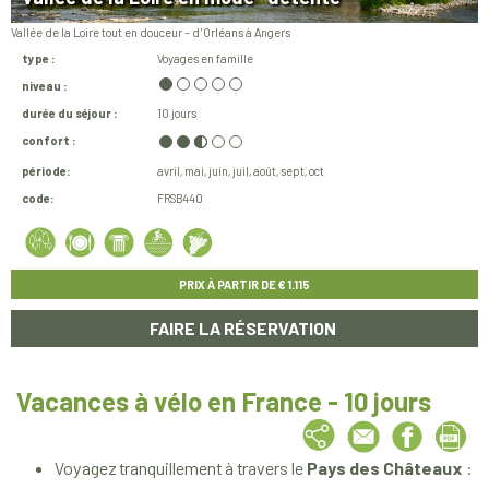
Vallée de la Loire tout en douceur - d'Orléans à Angers
type :
Voyages en famille
niveau :
durée du séjour :
10 jours
confort :
période:
avril
mai
juin
juil
août
sept
oct
code:
FRSB440
PRIX À PARTIR DE
€ 1.115
FAIRE LA RÉSERVATION
Vacances à vélo en France - 10 jours
Voyagez tranquillement à travers le
Pays des Châteaux
: