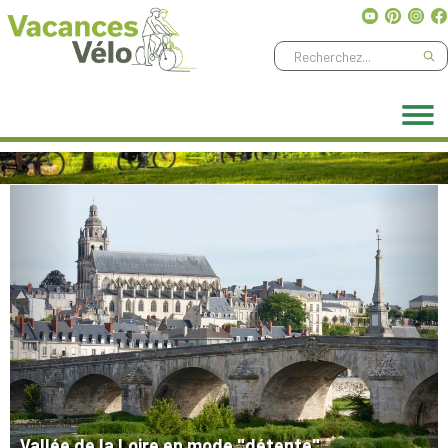
Ne manquez aucune aventure, abonnez-vous à notre
newsletter
!
Previous
Next
Vallée de la Loire en mode "détente"