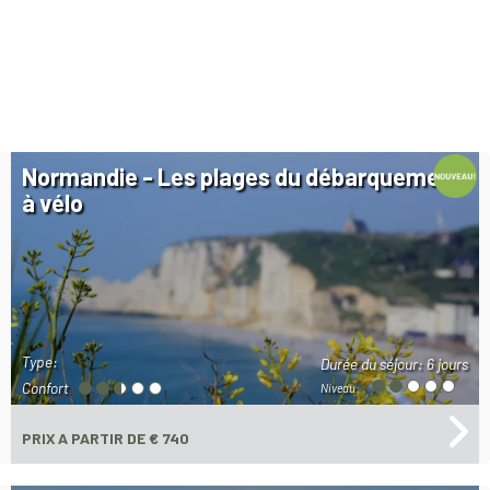
Normandie - Les plages du débarquement
à vélo
Type:
Durée du séjour:
6 jours
Confort
Niveau:
PRIX
A PARTIR DE € 740