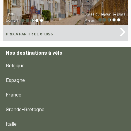
Type:
Durée du séjour:
14 jours
Confort
Niveau:
PRIX
A PARTIR DE € 1.925
Nos destinations à vélo
Belgique
Espagne
France
Grande-Bretagne
Italie