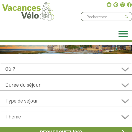
Ne manquez aucune aventure, abonnez-vous à notre
newsletter
!