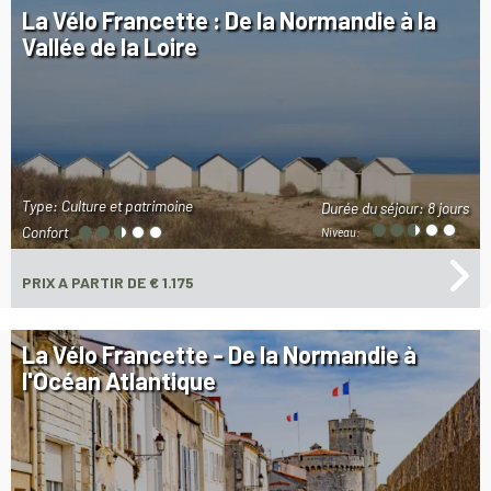
La Vélo Francette : De la Normandie à la
Vallée de la Loire
Type: Culture et patrimoine
Durée du séjour:
8 jours
Confort
Niveau:
PRIX
A PARTIR DE € 1.175
La Vélo Francette - De la Normandie à
l'Océan Atlantique