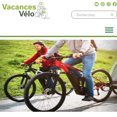
Ne manquez aucune aventure, abonnez-vous à notre
newsletter
!
Previous
Nex