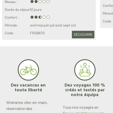
Niveau :
Confor
Durée du séjour:
12 jours
Périod
Confort :
Code:
Période:
avril
mai
juin
juil
août
sept
oct
Code:
FRSB670
DÉCOUVRIR
Des vacances en
Des voyages 100 %
toute liberté
créés et testés par
notre équipe
Itinéraires clés-en-main,
Tous nos voyages en
réservation des