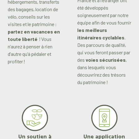
France et à l’étranger ont
hébergements, transferts
été développés
des bagages, location de
soigneusement par notre
vélo, conseils sur les
équipe afin de vous fournir
visites et le patrimoine :
les meilleurs
partez en vacances en
itinéraires cyclables
.
toute liberté
! Vous
Des parcours de qualité,
n’aurez à penser à rien
qui vous feront passer par
d’autre qu’à pédaler et
des
voies sécurisées
,
profiter !
dans lesquels vous
découvrirez des trésors
du patrimoine !
Un soutien à
Une application