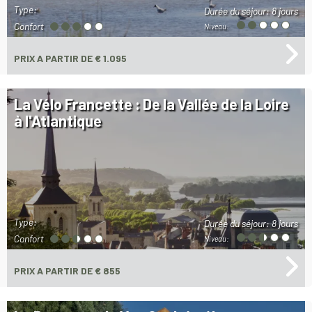
Type:
Durée du séjour:
8 jours
Confort
Niveau:
PRIX
A PARTIR DE € 1.095
La Vélo Francette : De la Vallée de la Loire
à l'Atlantique
Type:
Durée du séjour:
8 jours
Confort
Niveau:
PRIX
A PARTIR DE € 855