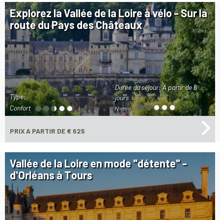
Explorez la Vallée de la Loire à vélo - Sur la
route du Pays des Châteaux
Durée du séjour:
A partir de 6
Type:
jours
Confort
Niveau:
PRIX
A PARTIR DE € 625
Vallée de la Loire en mode "détente" -
d'Orléans à Tours