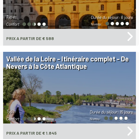
Type:
Durée du séjour:
6 jours
Confort
Niveau:
PRIX
A PARTIR DE € 588
Vallée de la Loire - Itinéraire complet - De
Nevers à la Côte Atlantique
Type:
Durée du séjour:
15 jours
Confort
Niveau:
PRIX
A PARTIR DE € 1.845