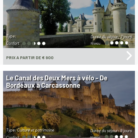
Type:
Durée du séjour:
7 jours
Confort
Niveau:
PRIX
A PARTIR DE € 900
Le Canal des Deux Mers à vélo - De
Bordeaux à Carcassonne
Type: Culture et patrimoine
Durée du séjour:
9 jours
Confort
Niveau: