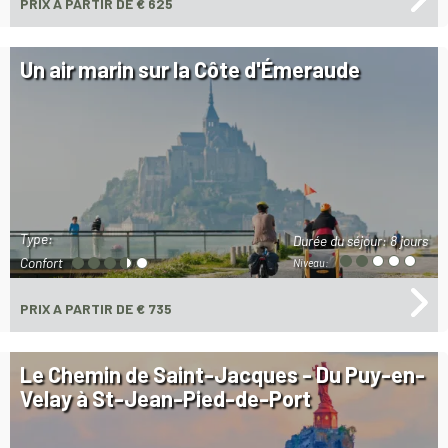
PRIX
A PARTIR DE € 625
Un air marin sur la Côte d'Émeraude
Type:
Durée du séjour:
8 jours
Confort
Niveau:
PRIX
A PARTIR DE € 735
Le Chemin de Saint-Jacques - Du Puy-en-
Velay à St-Jean-Pied-de-Port