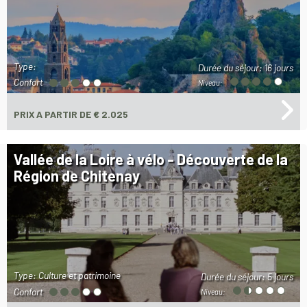
Type:
Durée du séjour:
16 jours
Confort
Niveau:
PRIX
A PARTIR DE € 2.025
Vallée de la Loire à vélo - Découverte de la
Région de Chitenay
Type: Culture et patrimoine
Durée du séjour:
5 jours
Confort
Niveau: