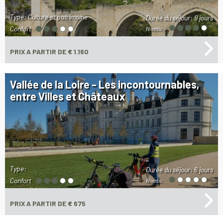
Type: Culture et patrimoine
Durée du séjour:
9 jours
Confort
Niveau:
PRIX
A PARTIR DE € 1.160
Vallée de la Loire - Les incontournables,
entre Villes et Châteaux
Type:
Durée du séjour:
6 jours
Confort
Niveau:
PRIX
A PARTIR DE € 675