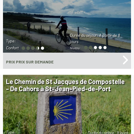
Durée du séjour:
A partir de 8
Type:
jours
Confort
Niveau:
PRIX
PRIX SUR DEMANDE
Le Chemin de St Jacques de Compostelle
- De Cahors à St-Jean-Pied-de-Port
Type:
Durée du séjour:
9 jours