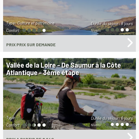
Type: Culture et patrimoine
Durée du séjour:
8 jours
Confort
Niveau:
PRIX
PRIX SUR DEMANDE
Vallée de la Loire - De Saumur à la Côte
Atlantique - 3ème étape
Type:
Durée du séjour:
6 jours
Confort
Niveau: