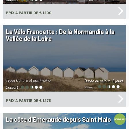
PRIX
A PARTIR DE € 1.100
La Vélo Francette : De la Normandie à la
Vallée de la Loire
Type: Culture et patrimoine
Durée du séjour:
8 jours
Confort
Niveau:
PRIX
A PARTIR DE € 1.175
La côte d'Emeraude depuis Saint Malo