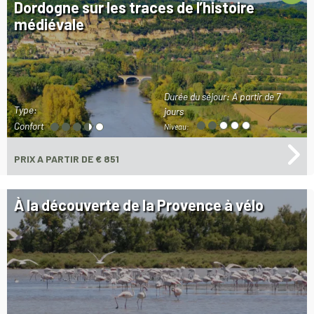
Dordogne sur les traces de l’histoire
médiévale
Durée du séjour:
A partir de 7
Type:
jours
Confort
Niveau:
PRIX
A PARTIR DE € 851
À la découverte de la Provence à vélo