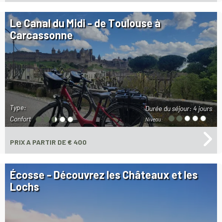
Le Canal du Midi - de Toulouse à
Carcassonne
Type:
Durée du séjour:
4 jours
Confort
Niveau:
PRIX
A PARTIR DE € 400
Écosse - Découvrez les Châteaux et les
Lochs