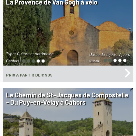
La Provence de Van Gogh à vélo
Type: Culture et patrimoine
Durée du séjour:
7 jours
Confort
Niveau:
PRIX
A PARTIR DE € 985
Le Chemin de St-Jacques de Compostelle
- Du Puy-en-Velay à Cahors