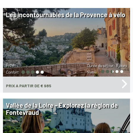
Les incontournables de la Provence à vélo
Type:
Durée du séjour:
8 jours
Confort
Niveau:
PRIX
A PARTIR DE € 985
Vallée de la Loire - Explorez la région de
Fontevraud