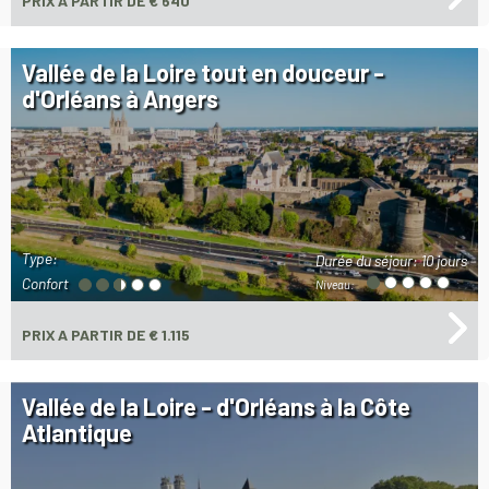
PRIX
A PARTIR DE € 640
Vallée de la Loire tout en douceur -
d'Orléans à Angers
Type:
Durée du séjour:
10 jours
Confort
Niveau:
PRIX
A PARTIR DE € 1.115
Vallée de la Loire - d'Orléans à la Côte
Atlantique