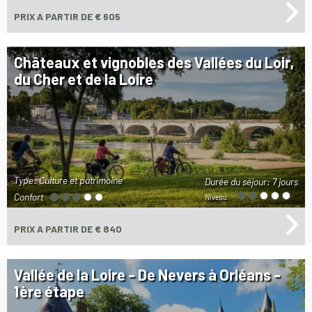
PRIX
A PARTIR DE € 605
Châteaux et vignobles des Vallées du Loir,
du Cher et de la Loire
Type: Culture et patrimoine
Durée du séjour:
7 jours
Confort
Niveau:
PRIX
A PARTIR DE € 840
Vallée de la Loire - De Nevers à Orléans -
1ère étape