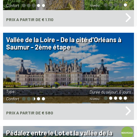
Confort
Niveau:
PRIX
A PARTIR DE € 1.110
Vallée de la Loire - De la cité d'Orléans à
Saumur - 2ème étape
Type:
Durée du séjour:
6 jours
Confort
Niveau:
PRIX
A PARTIR DE € 580
Pédalez entre le Lot et la vallée de la