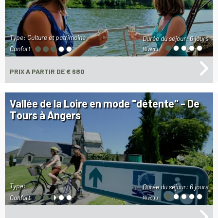
Type: Culture et patrimoine
Durée du séjour:
6 jours
Confort
Niveau:
PRIX
A PARTIR DE € 680
Vallée de la Loire en mode "détente" - De
Tours à Angers
Type:
Durée du séjour:
6 jours
Confort
Niveau: